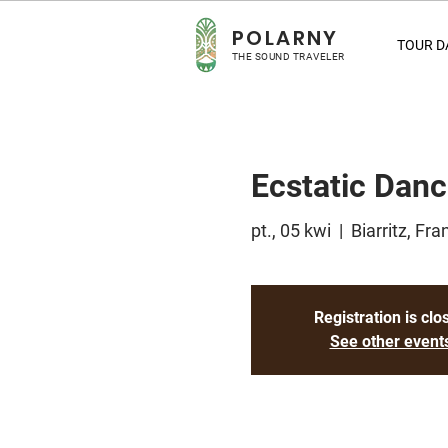
POLARNY
TOUR D
THE SOUND TRAVELER
Ecstatic Danc
pt., 05 kwi
  |  
Biarritz, Fra
Registration is clo
See other event