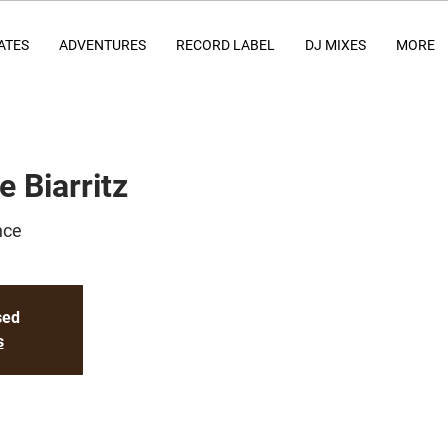
ATES
ADVENTURES
RECORD LABEL
DJ MIXES
MORE
e Biarritz
nce
sed
s