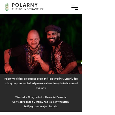
POLARNY
THE SOUND TRAVELER
Polarny to didżej, producent, podróżnik i przewodnik. Łączy ludzi i
kultury poprzez tropikalne i plemienne brzmienia, doświadczenia i
wyprawy.
ADVENTURES
ADVENTURES
ADVENTURES
ADVENTURES
ADVENTURES
ADVENTURES
ADVENTURES
ADVENTURES
ADVENTURES
ADVENTURES
ADVENTURES
ADVENTURES
ADVENTURES
ADVENTURES
ADVENTURES
ADVENTURES
ADVENTURES
ADVENTURES
ADVENTURES
ADVENTURES
ADVENTURES
ADVENTURES
ADVENTURES
ADVENTURES
ADVENTURES
Mieszkał w Nowym Jorku, Hawanie i Panamie.
Odwiedził ponad 50 krajów na 6-ciu kontynentach.
Dziś jego domem jest Brazylia.