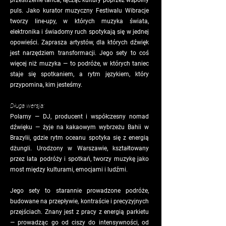
przestrzenie tańca, łącząc kultury poprzez wspólny
puls. Jako kurator muzyczny Festiwalu Wibracje
tworzy line-upy, w których muzyka świata,
elektronika i świadomy ruch spotykają się w jednej
opowieści. Zaprasza artystów, dla których dźwięk
jest narzędziem transformacji. Jego sety to coś
więcej niż muzyka — to podróże, w których taniec
staje się spotkaniem, a rytm językiem, który
przypomina, kim jesteśmy.
Długa wersja:
Polarny — DJ, producent i współczesny nomad
dźwięku — żyje na kakaowym wybrzeżu Bahii w
Brazylii, gdzie rytm oceanu spotyka się z energią
dżungli. Urodzony w Warszawie, kształtowany
przez lata podróży i spotkań, tworzy muzykę jako
most między kulturami, emocjami i ludźmi.
Jego sety to starannie prowadzone podróże,
budowane na przepływie, kontraście i precyzyjnych
przejściach. Znany jest z pracy z energią parkietu
— prowadząc go od ciszy do intensywności, od