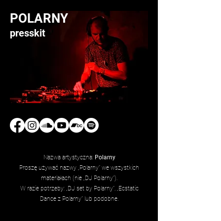
POLARNY
presskit
Nazwa artystyczna:
Polarny
Proszę używać nazwy „Polarny” we wszystkich
materiałach (nie „DJ Polarny”).
W razie potrzeby: „DJ set by Polarny”, „Ecstatic
Dance z Polarny” lub podobne.