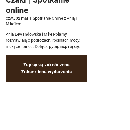
online
czw., 02 mar
  |  
Spotkanie Online z Anią i
Mike'iem
Ania Lewandowska i Mike Polarny
rozmawiają o podróżach, roślinach mocy,
muzyce i tańcu. Dołącz, pytaj, inspiruj się.
Zapisy są zakończone
Zobacz inne wydarzenia
Czas i lokalizacja
02 mar 2023, 20:00 – 21:30 CET
Spotkanie Online z Anią i Mike'iem
O wydarzeniu