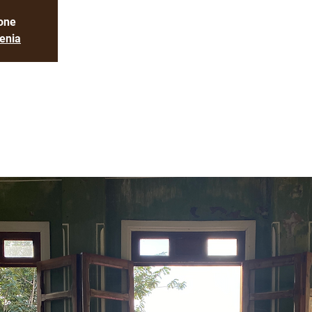
one
enia