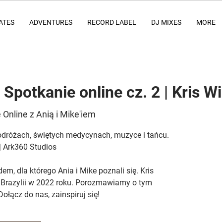
ATES
ADVENTURES
RECORD LABEL
DJ MIXES
MORE
 Spotkanie online cz. 2 | Kris W
 Online z Anią i Mike'iem
odróżach, świętych medycynach, muzyce i tańcu.
 | Ark360 Studios
m, dla którego Ania i Mike poznali się. Kris
 Brazylii w 2022 roku. Porozmawiamy o tym
Dołącz do nas, zainspiruj się!