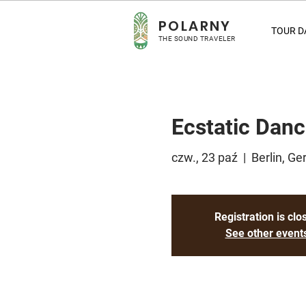
POLARNY
TOUR D
THE SOUND TRAVELER
Ecstatic Danc
czw., 23 paź
  |  
Berlin, G
Registration is clo
See other event