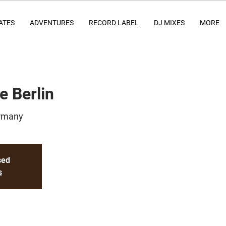
ATES
ADVENTURES
RECORD LABEL
DJ MIXES
MORE
e Berlin
ermany
sed
s