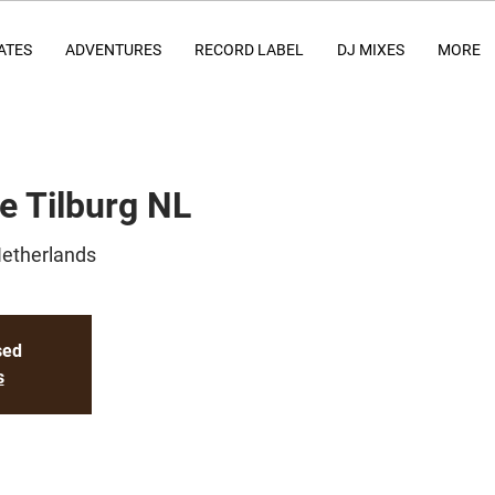
ATES
ADVENTURES
RECORD LABEL
DJ MIXES
MORE
e Tilburg NL
Netherlands
sed
s