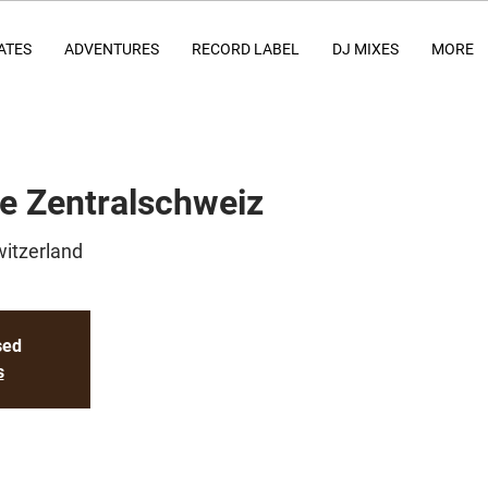
ATES
ADVENTURES
RECORD LABEL
DJ MIXES
MORE
e Zentralschweiz
witzerland
sed
s