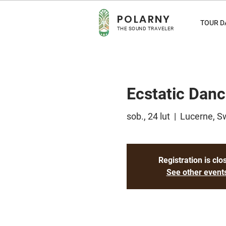
POLARNY
TOUR D
THE SOUND TRAVELER
Ecstatic Danc
sob., 24 lut
  |  
Lucerne, S
Registration is clo
See other event