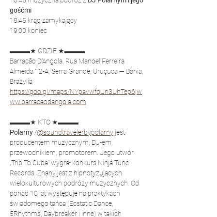
16:45 muzyczna podróż z 
DJ Polarnym i jego 
gośćmi
18:45 krąg zamykający
19:00 koniec
▬▬▬★ GDZIE ★▬▬▬
Barracão D'Angola, Rua Manoel Ferreira 
Almeida 12-A, Serra Grande, Uruçuca — Bahia, 
Brazylia
https://goo.gl/maps/NYpavwfqUn3UhTep6
|
w
ww.barracaodangola.com
▬▬▬★ KTO ★▬▬▬
Polarny 
/
@soundtravelerbypolarny
 jest 
producentem muzycznym, DJ-em, 
przewodnikiem, promotorem. Jego utwór 
„Trip To Cuba” wygrał konkurs Ninja Tune 
Records. Znany jest z hipnotyzujących 
wielokulturowych podróży muzycznych. Od 
ponad 10 lat występuje na praktykach 
świadomego tańca (Ecstatic Dance, 
5Rhythms, Daybreaker i inne) w takich 