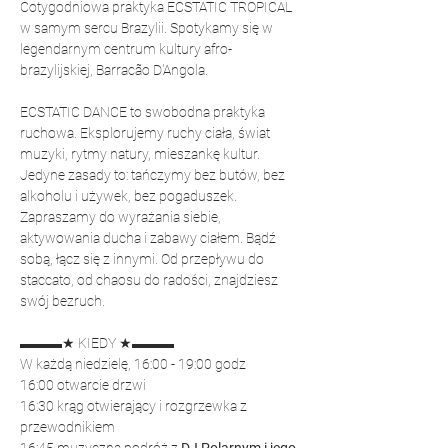
Cotygodniowa praktyka ECSTATIC TROPICAL 
w samym sercu Brazylii. Spotykamy się w 
legendarnym centrum kultury afro-
brazylijskiej, Barracão D'Angola.
ECSTATIC DANCE to swobodna praktyka 
ruchowa. Eksplorujemy ruchy ciała, świat 
muzyki, rytmy natury, mieszankę kultur. 
Jedyne zasady to: tańczymy bez butów, bez 
alkoholu i używek, bez pogaduszek. 
Zapraszamy do wyrażania siebie, 
aktywowania ducha i zabawy ciałem. Bądź 
sobą, łącz się z innymi. Od przepływu do 
staccato, od chaosu do radości, znajdziesz 
swój bezruch.
▬▬▬★ KIEDY ★▬▬▬
W każdą niedzielę, 16:00 - 19:00 godz
16:00 otwarcie drzwi
16:30 krąg otwierający i rozgrzewka z 
przewodnikiem