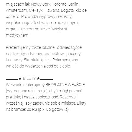
miejscach jak Nowy Jork, Toronto, Berlin, 
Amsterdam, Meksyk, Hawana, Bogota, Rio de 
Janeiro. Prowadzi wyprawy i retreaty, 
współpracuje z festiwalami muzycznymi, 
organizuje ceremonie ze świętymi 
medycynami.
Prezentujemy także lokalne i odwiedzające 
nas talenty: artystów, terapeutów, tancerzy, 
kucharzy. Skontaktuj się z Polarnym, aby 
wnieść do wydarzenia coś od siebie.
▬▬▬★ BILETY ★▬▬▬
W kwietniu oferujemy BEZPŁATNE WEJŚCIE 
(wymagana rejestracja), abyś mógł poznać 
praktykę i naszą społeczność. Rezerwuj 
wcześniej, aby zapewnić sobie miejsce. Bilety 
na bramce: 20 R$ (pix lub gotówka).
▬▬▬★ PRZYNIEŚ ★▬▬▬
Twój elektroniczny BILET z kodem QR