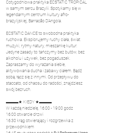
Cotygodniowa praktyka ECSTATIC TROPICAL 
w samym sercu Brazylii. Spotykamy się w 
legendarnym centrum kultury afro-
brazylijskiej, Barracão D'Angola.
ECSTATIC DANCE to swobodna praktyka 
ruchowa. Eksplorujemy ruchy ciała, świat 
muzyki, rytmy natury, mieszankę kultur. 
Jedyne zasady to: tańczymy bez butów, bez 
alkoholu i używek, bez pogaduszek. 
Zapraszamy do wyrażania siebie, 
aktywowania ducha i zabawy ciałem. Bądź 
sobą, łącz się z innymi. Od przepływu do 
staccato, od chaosu do radości, znajdziesz 
swój bezruch.
▬▬▬★ KIEDY ★▬▬▬
W każdą niedzielę, 16:00 - 19:00 godz
16:00 otwarcie drzwi
16:30 krąg otwierający i rozgrzewka z 
przewodnikiem