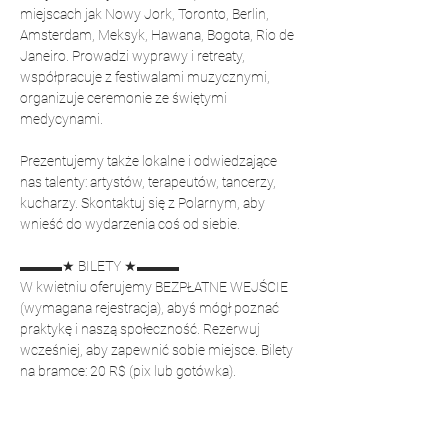
miejscach jak Nowy Jork, Toronto, Berlin, 
Amsterdam, Meksyk, Hawana, Bogota, Rio de 
Janeiro. Prowadzi wyprawy i retreaty, 
współpracuje z festiwalami muzycznymi, 
organizuje ceremonie ze świętymi 
medycynami.
Prezentujemy także lokalne i odwiedzające 
nas talenty: artystów, terapeutów, tancerzy, 
kucharzy. Skontaktuj się z Polarnym, aby 
wnieść do wydarzenia coś od siebie.
▬▬▬★ BILETY ★▬▬▬
W kwietniu oferujemy BEZPŁATNE WEJŚCIE 
(wymagana rejestracja), abyś mógł poznać 
praktykę i naszą społeczność. Rezerwuj 
wcześniej, aby zapewnić sobie miejsce. Bilety 
na bramce: 20 R$ (pix lub gotówka).
▬▬▬★ PRZYNIEŚ ★▬▬▬
Twój elektroniczny BILET z kodem QR