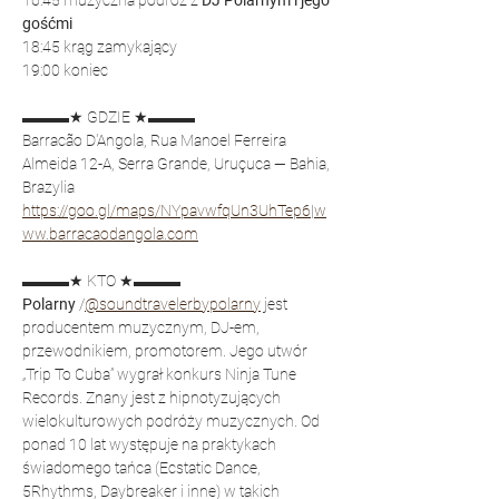
16:45 muzyczna podróż z 
DJ Polarnym i jego 
gośćmi
18:45 krąg zamykający
19:00 koniec
▬▬▬★ GDZIE ★▬▬▬
Barracão D'Angola, Rua Manoel Ferreira 
Almeida 12-A, Serra Grande, Uruçuca — Bahia, 
Brazylia
https://goo.gl/maps/NYpavwfqUn3UhTep6
|
w
ww.barracaodangola.com
▬▬▬★ KTO ★▬▬▬
Polarny 
/
@soundtravelerbypolarny
 jest 
producentem muzycznym, DJ-em, 
przewodnikiem, promotorem. Jego utwór 
„Trip To Cuba” wygrał konkurs Ninja Tune 
Records. Znany jest z hipnotyzujących 
wielokulturowych podróży muzycznych. Od 
ponad 10 lat występuje na praktykach 
świadomego tańca (Ecstatic Dance, 
5Rhythms, Daybreaker i inne) w takich 