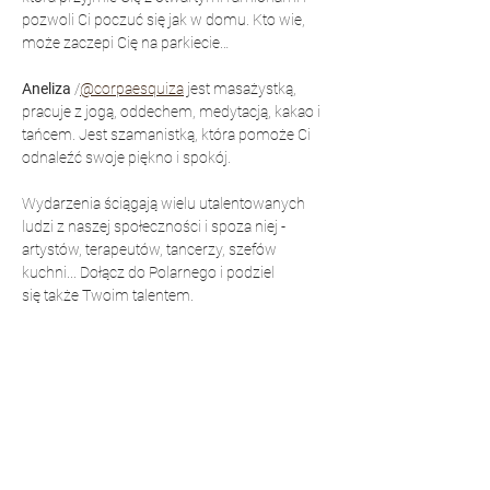
pozwoli Ci poczuć się jak w domu. Kto wie, 
może zaczepi Cię na parkiecie…
Aneliza 
/
@corpaesquiza
 jest masażystką, 
pracuje z jogą, oddechem, medytacją, kakao i 
tańcem. Jest szamanistką, która pomoże Ci 
odnaleźć swoje piękno i spokój.
Wydarzenia ściągają wielu utalentowanych 
ludzi z naszej społeczności i spoza niej - 
artystów, terapeutów, tancerzy, szefów 
kuchni... Dołącz do Polarnego i podziel 
się także Twoim talentem.
▬▬▬★ BILETY ★ ▬▬▬
Na pierwszych spotkaniach oferujemy 
BEZPŁATNY WSTĘP, abyś każdy bez 
ograniczeń mógł połączyć się z praktyką i 
zrozumieć korzyści z niej płynące. Dołącz do 
nas i spróbuj. Zarezerwuj wcześniej, aby 
zapewnić sobie miejsce.