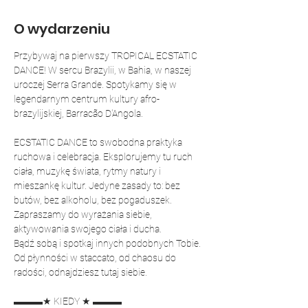
O wydarzeniu
Przybywaj na pierwszy TROPICAL ECSTATIC 
DANCE! W sercu Brazylii, w Bahia, w naszej 
uroczej Serra Grande. Spotykamy się w 
legendarnym centrum kultury afro-
brazylijskiej, Barracão D'Angola.
ECSTATIC DANCE to swobodna praktyka 
ruchowa i celebracja. Eksplorujemy tu ruch 
ciała, muzykę świata, rytmy natury i 
mieszankę kultur. Jedyne zasady to: bez 
butów, bez alkoholu, bez pogaduszek. 
Zapraszamy do wyrażania siebie, 
aktywowania swojego ciała i ducha. 
Bądź sobą i spotkaj innych podobnych Tobie. 
Od płynności w staccato, od chaosu do 
radości, odnajdziesz tutaj siebie.
▬▬▬★ KIEDY ★ ▬▬▬