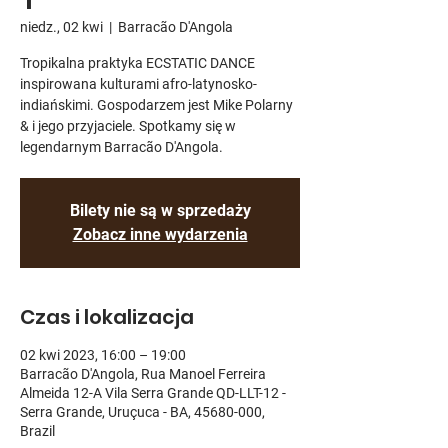
niedz., 02 kwi
  |  
Barracão D'Angola
Tropikalna praktyka ECSTATIC DANCE
inspirowana kulturami afro-latynosko-
indiańskimi. Gospodarzem jest Mike Polarny
& i jego przyjaciele. Spotkamy się w
legendarnym Barracão D'Angola.
Bilety nie są w sprzedaży
Zobacz inne wydarzenia
Czas i lokalizacja
02 kwi 2023, 16:00 – 19:00
Barracão D'Angola, Rua Manoel Ferreira
Almeida 12-A Vila Serra Grande QD-LLT-12 -
Serra Grande, Uruçuca - BA, 45680-000,
Brazil