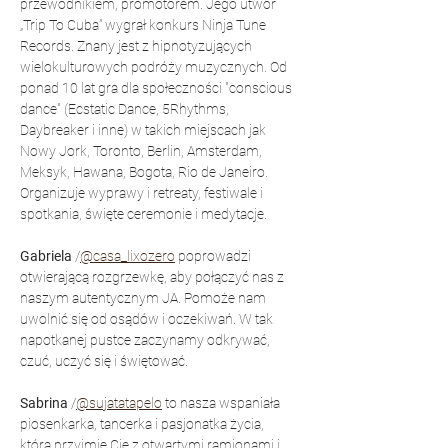
przewodnikiem, promotorem. Jego utwór 
„Trip To Cuba” wygrał konkurs Ninja Tune 
Records. Znany jest z hipnotyzujących 
wielokulturowych podróży muzycznych. Od 
ponad 10 lat gra dla społeczności "conscious 
dance" (Ecstatic Dance, 5Rhythms, 
Daybreaker i inne) w takich miejscach jak 
Nowy Jork, Toronto, Berlin, Amsterdam, 
Meksyk, Hawana, Bogota, Rio de Janeiro. 
Organizuje wyprawy i retreaty, festiwale i 
spotkania, święte ceremonie i medytacje.
Gabriela 
/
@casa_lixozero
 poprowadzi 
otwierającą rozgrzewkę, aby połączyć nas z 
naszym autentycznym JA. Pomoże nam 
uwolnić się od osądów i oczekiwań. W tak 
napotkanej pustce zaczynamy odkrywać, 
czuć, uczyć się i świętować.
Sabrina 
/
@sujatatapelo
 to nasza wspaniała 
piosenkarka, tancerka i pasjonatka życia, 
która przyjmie Cię z otwartymi ramionami i 