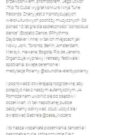
przewodnikiem, promotorem. Jego utwór 
„Trip To Cuba” wygrał konkurs Ninja Tune 
Records. Znany jest z hipnotyzujących 
wielokulturowych podróży muzycznych. Od 
ponad 10 lat gra dla społeczności "conscious 
dance" (Ecstatic Dance, 5Rhythms, 
Daybreaker i inne) w takich miejscach jak 
Nowy Jork, Toronto, Berlin, Amsterdam, 
Meksyk, Hawana, Bogota, Rio de Janeiro. 
Organizuje wyprawy i retreaty, festiwale i 
spotkania, święte ceremonie i 
medytacje.
Polarny 
@soundtravelerbypolarny
/
 poprowadzi otwierającą rozgrzewkę, aby 
połączyć nas z naszym autentycznym JA. 
Pomoże nam uwolnić się od osądów i 
oczekiwań. W tak napotkanej pustce 
zaczynamy odkrywać, czuć, uczyć się i 
świętować.
Gabriela 
@casa_lixozero
/
 to nasza wspaniała piosenkarka, tancerka i 
pasjonatka życia, która przyjmie Cię z 