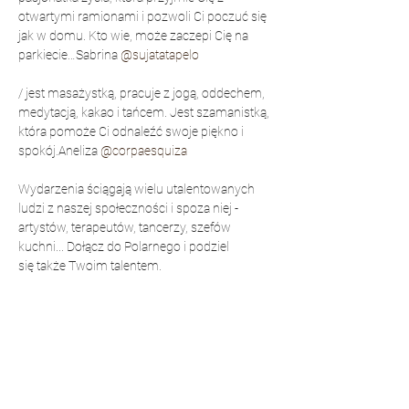
otwartymi ramionami i pozwoli Ci poczuć się 
jak w domu. Kto wie, może zaczepi Cię na 
parkiecie…
Sabrina 
@sujatatapelo
/
 jest masażystką, pracuje z jogą, oddechem, 
medytacją, kakao i tańcem. Jest szamanistką, 
która pomoże Ci odnaleźć swoje piękno i 
spokój.
Aneliza 
@corpaesquiza
Wydarzenia ściągają wielu utalentowanych 
ludzi z naszej społeczności i spoza niej - 
artystów, terapeutów, tancerzy, szefów 
kuchni... Dołącz do Polarnego i podziel 
się także Twoim talentem.
▬▬▬★ BILETY ★ ▬▬▬
Na pierwszych spotkaniach oferujemy 
BEZPŁATNY WSTĘP, abyś każdy bez 
ograniczeń mógł połączyć się z praktyką i 
zrozumieć korzyści z niej płynące. Dołącz do 
nas i spróbuj. Zarezerwuj wcześniej, aby 