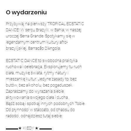
O wydarzeniu
Przybywaj na pierwszy TROPICAL ECSTATIC 
DANCE! W sercu Brazylii, w Bahia, w naszej 
uroczej Serra Grande. Spotykamy się w 
legendarnym centrum kultury afro-
brazylijskiej, Barracão D'Angola.
ECSTATIC DANCE to swobodna praktyka 
ruchowa i celebracja. Eksplorujemy tu ruch 
ciała, muzykę świata, rytmy natury i 
mieszankę kultur. Jedyne zasady to: bez 
butów, bez alkoholu, bez pogaduszek. 
Zapraszamy do wyrażania siebie, 
aktywowania swojego ciała i ducha. 
Bądź sobą i spotkaj innych podobnych Tobie. 
Od płynności w staccato, od chaosu do 
radości, odnajdziesz tutaj siebie.
▬▬▬★ KIEDY ★ ▬▬▬