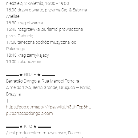
niedziela, 2 kwietnia, 16:00 - 19:00
16:00 drzwi otwarte, przyjmą Cię  
& 
Sabrina 
Anelise
16:30 krąg otwarcia
16:45 rozgrzewka „purismo” prowadzona 
przez 
Gabrielę
17:00 taneczna podróż muzyczna  od 
Polarnego
18:45 krąg zamykający
19:00 zakończenie
▬▬▬★ GDZIE ★ ▬▬▬
Barracão D'Angola, Rua Manoel Ferreira 
Almeida 12-A, Serra Grande, Uruçuca — Bahia, 
Brazylia
 | 
https://goo.gl/maps/NYpavwfqUn3UhTep6
htt
p://barracaodangola.com
▬▬▬★ KTO ★ ▬▬▬
/
 jest producentem muzycznym, DJ-em, 