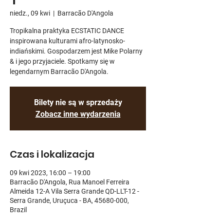
niedz., 09 kwi
  |  
Barracão D'Angola
Tropikalna praktyka ECSTATIC DANCE
inspirowana kulturami afro-latynosko-
indiańskimi. Gospodarzem jest Mike Polarny
& i jego przyjaciele. Spotkamy się w
legendarnym Barracão D'Angola.
Bilety nie są w sprzedaży
Zobacz inne wydarzenia
Czas i lokalizacja
09 kwi 2023, 16:00 – 19:00
Barracão D'Angola, Rua Manoel Ferreira
Almeida 12-A Vila Serra Grande QD-LLT-12 -
Serra Grande, Uruçuca - BA, 45680-000,
Brazil