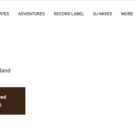
ATES
ADVENTURES
RECORD LABEL
DJ MIXES
MORE
land
sed
s