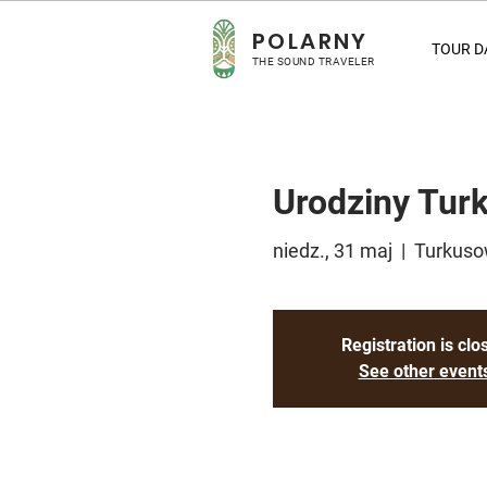
POLARNY
TOUR D
THE SOUND TRAVELER
Urodziny Tur
niedz., 31 maj
  |  
Turkus
Registration is clo
See other event