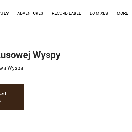
ATES
ADVENTURES
RECORD LABEL
DJ MIXES
MORE
kusowej Wyspy
owa Wyspa
sed
s